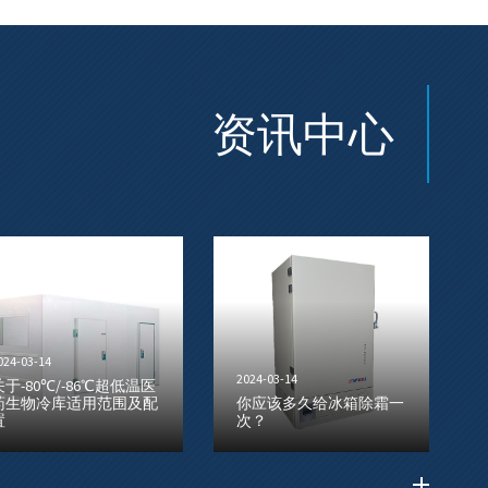
资讯中心
024-03-14
2024-03-14
关于-80℃/-86℃超低温医
药生物冷库适用范围及配
你应该多久给冰箱除霜一
置
次？