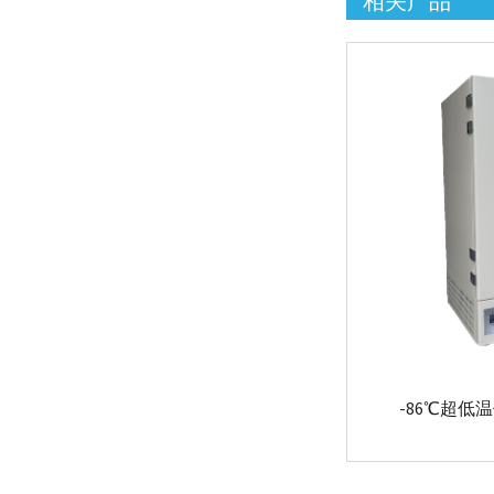
相关产品
E 3 Lite -70℃冻干机
透明干燥室
nXDS10iC耐腐蚀涡旋干泵
无油真空泵EDWARDS/爱
德华
-86℃超低温