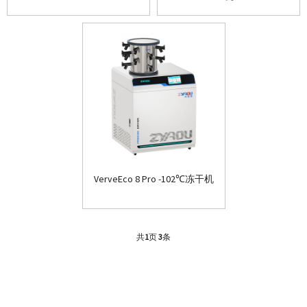
VerveEco 8 Pro -102℃冻干机
共
1
页
3
条