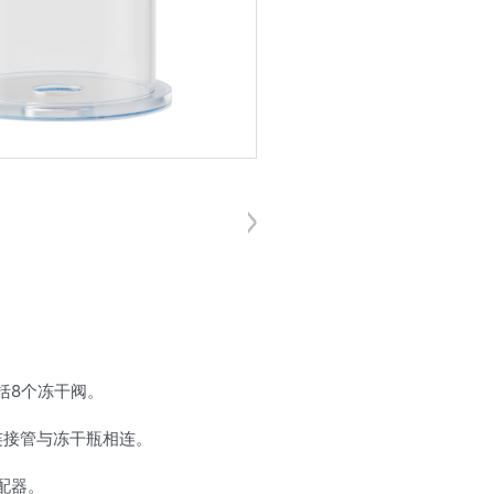
括8个冻干阀。
寸连接管与冻干瓶相连。
配器。