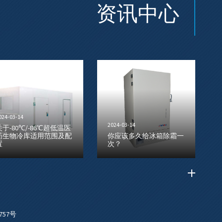
资讯中心
024-03-14
2024-03-14
关于-80℃/-86℃超低温医
药生物冷库适用范围及配
你应该多久给冰箱除霜一
置
次？
757号