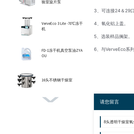
验室旋片泵
3、可连接24＆2
4、氧化铝上盖。
VerveEco 3 Lite -70℃冻干
机
5、选装样品搁架。
6、与VerveEco
FD-1冻干机真空泵油ZYA
OU
16头不锈钢干燥室
请您留言
VerveEco 6 Pro -102℃冻干
机
8头透明干燥室氧化铝盖