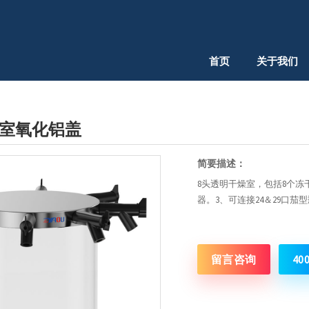
首页
关于我们
燥室氧化铝盖
简要描述：
8头透明干燥室，包括8个冻
器。3、可连接24＆29口茄
留言咨询
40