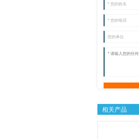
E 3 Lite -70℃冻干机
透明干燥室
nXDS10iC耐腐蚀涡旋干泵
无油真空泵EDWARDS/爱
德华
相关产品