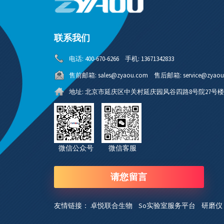
联系我们
电话:
400-670-6266
手机:
13671342833
售前邮箱:
sales@zyaou.com
售后邮箱:
service@zyao
地址:
北京市延庆区中关村延庆园风谷四路8号院27号楼4
微信公众号 微信客服
请您留言
友情链接：
卓悦联合生物
So实验室服务平台
研磨