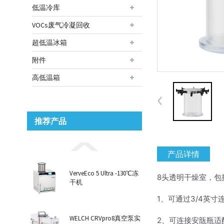
低温冷库
VOCs废气冷凝回收
超低温冰箱
附件
高低温箱
推荐产品
产品详情
VerveEco 5 Ultra -130℃冻
8头透明干燥室，包
干机
1、可通过
3/4英
WELCH CRVpro8真空泵实
2、可连接安瓿瓶适