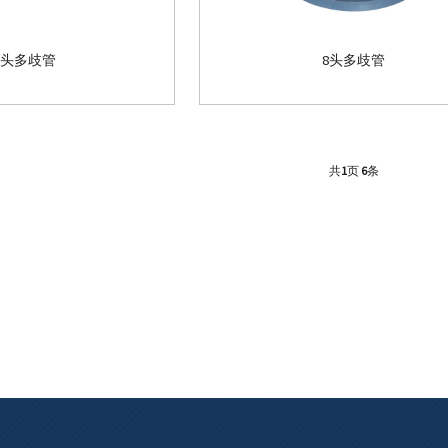
8头多歧管
8头多歧管
共
1
页
6
条