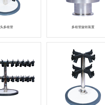
0头多歧管
多歧管旋转装置