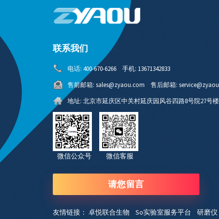
E 3 Lite -70℃冻干机
联系我们
电话:
400-670-6266
手机:
13671342833
售前邮箱:
sales@zyaou.com
售后邮箱:
service@zyao
透明干燥室
地址:
北京市延庆区中关村延庆园风谷四路8号院27号楼4
nXDS10iC耐腐蚀涡旋干泵
无油真空泵EDWARDS/爱
德华
微信公众号 微信客服
请您留言
友情链接：
卓悦联合生物
So实验室服务平台
研磨