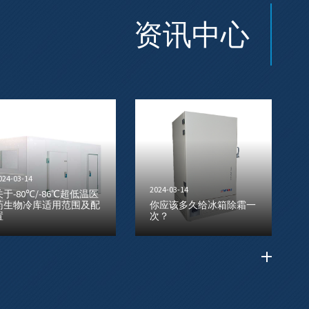
资讯中心
024-03-14
2024-03-14
关于-80℃/-86℃超低温医
药生物冷库适用范围及配
你应该多久给冰箱除霜一
置
次？