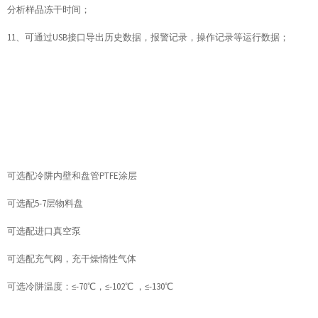
分析样品冻干时间；
11、可通过USB接口导出历史数据，报警记录，操作记录等运行数据；
可选配冷阱内壁和盘管PTFE涂层
可选配5-7层物料盘
可选配进口真空泵
可选配充气阀，充干燥惰性气体
可选冷阱温度：≤-70℃，≤-102℃ ，≤-130℃