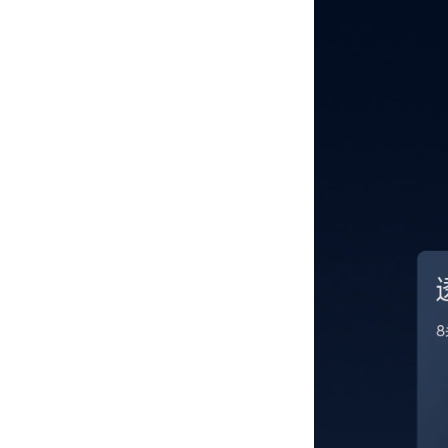
E 3 Lite -70℃冻干机
透明干燥室
nXDS10iC耐腐蚀涡旋干泵
无油真空泵EDWARDS/爱
德华