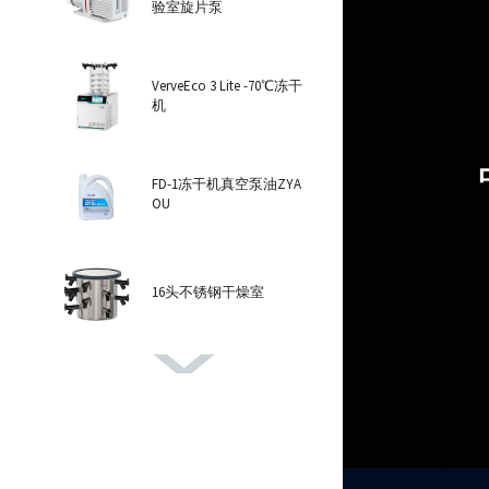
验室旋片泵
VerveEco 3 Lite -70℃冻干
机
FD-1冻干机真空泵油ZYA
OU
16头不锈钢干燥室
VerveEco 6 Pro -102℃冻干
机
8头透明干燥室氧化铝盖