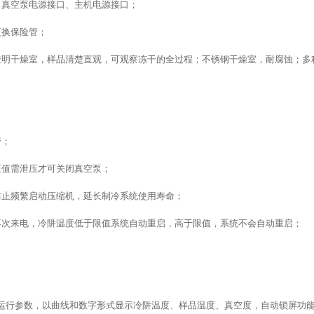
、真空泵电源接口、主机电源接口；
更换保险管；
透明干燥室，样品清楚直观，可观察冻干的全过程；不锈钢干燥室，耐腐蚀；多
警；
压值需泄压才可关闭真空泵；
防止频繁启动压缩机，延长制冷系统使用寿命；
再次来电，冷阱温度低于限值系统自动重启，高于限值，系统不会自动重启；
制运行参数，以曲线和数字形式显示冷阱温度、样品温度、真空度，自动锁屏功