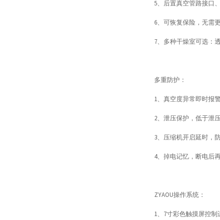
5、后置真空管路接口
6、可恢复保险，无需
7、多种干燥室可选：
多重防护：
1、真空度异常即时报
2、泄压保护，低于泄
3、压缩机开启延时，
4、掉电记忆，断电后
ZYAOU操作系统：
1、7寸彩色触摸屏控