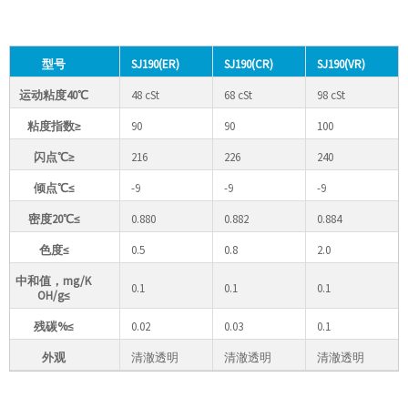
型号
SJ190(ER)
SJ190(CR)
SJ190(VR)
运动粘度40℃
48 cSt
68 cSt
98 cSt
粘度指数≥
90
90
100
闪点℃≥
216
226
240
倾点℃≤
-9
-9
-9
密度20℃≤
0.880
0.882
0.884
色度≤
0.5
0.8
2.0
中和值，mg/K
0.1
0.1
0.1
OH/g≤
残碳%≤
0.02
0.03
0.1
外观
清澈透明
清澈透明
清澈透明